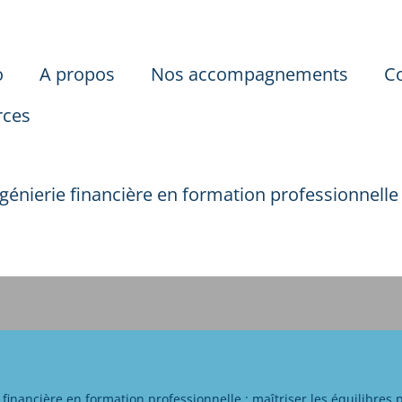
o
A propos
Nos accompagnements
C
rces
ngénierie financière en formation professionnelle 
 financière en formation professionnelle : maîtriser les équilibres p