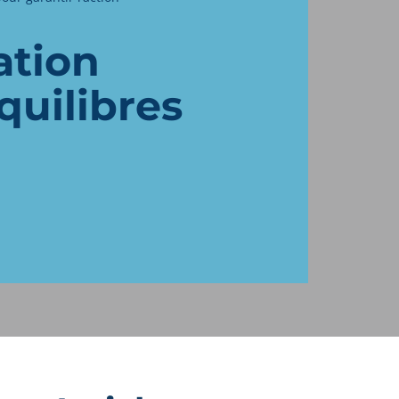
ation
quilibres