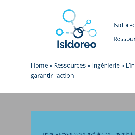
principal
Aller
Isidore
au
contenu
Ressou
Home
»
Ressources
»
Ingénierie
»
L’i
garantir l’action
Home
»
Ressources
»
Ingénierie
»
L’ingénierie