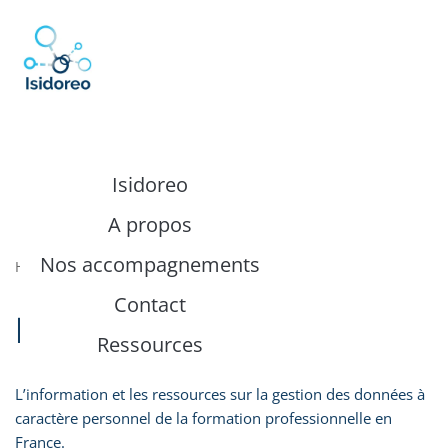
contenu
principal
Aller
au
contenu
Isidoreo
A propos
Nos accompagnements
Home
»
Ressources
»
RGPD
Contact
RGPD
Ressources
L’information et les ressources sur la gestion des données à
caractère personnel de la formation professionnelle en
France.