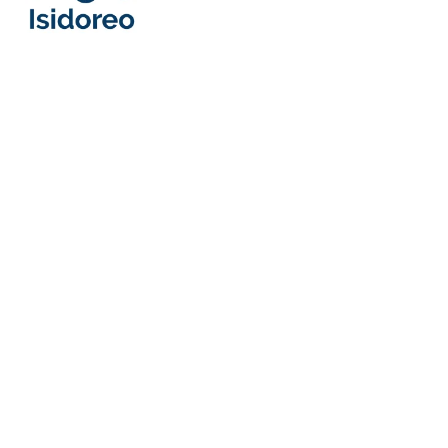
22, rue de Genève
79220 CHAMPDENIERS
SIRET : 492 536 057 00036 – NAF : 7022Z
Tél : 06 86 68 61 01
Informations légales
Mentions légales
Déclaration de confidentialité (UE)
Politique de cookies (UE)
Imprint