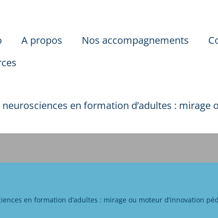
o
A propos
Nos accompagnements
C
rces
 neurosciences en formation d’adultes : mirage
iences en formation d’adultes : mirage ou moteur d’innovation pé