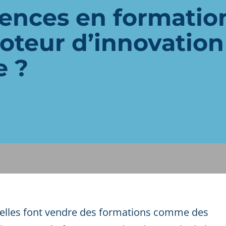
ences en formation
oteur d’innovation
e ?
t, elles font vendre des formations comme des