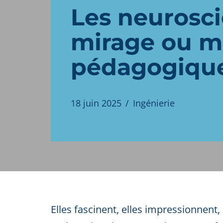
Les neurosci
mirage ou m
pédagogiqu
18 juin 2025
Ingénierie
Elles fascinent, elles impressionnen